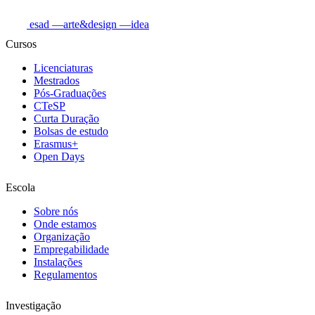
esad
—arte&design
—idea
Cursos
Licenciaturas
Mestrados
Pós-Graduações
CTeSP
Curta Duração
Bolsas de estudo
Erasmus+
Open Days
Escola
Sobre nós
Onde estamos
Organização
Empregabilidade
Instalações
Regulamentos
Investigação