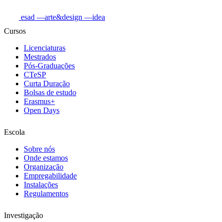
esad
—arte&design
—idea
Cursos
Licenciaturas
Mestrados
Pós-Graduações
CTeSP
Curta Duração
Bolsas de estudo
Erasmus+
Open Days
Escola
Sobre nós
Onde estamos
Organização
Empregabilidade
Instalações
Regulamentos
Investigação