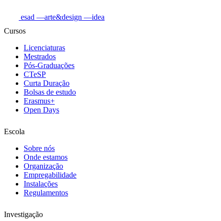
esad
—arte&design
—idea
Cursos
Licenciaturas
Mestrados
Pós-Graduações
CTeSP
Curta Duração
Bolsas de estudo
Erasmus+
Open Days
Escola
Sobre nós
Onde estamos
Organização
Empregabilidade
Instalações
Regulamentos
Investigação