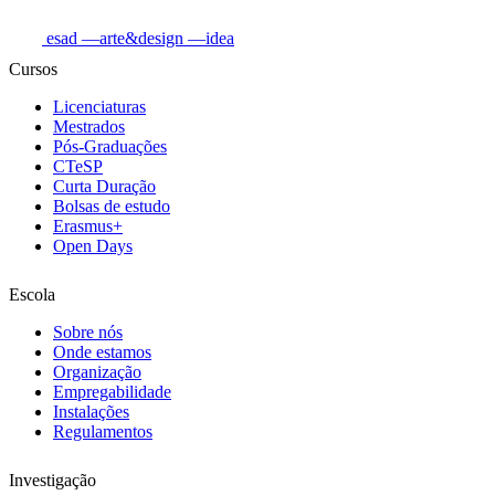
esad
—arte&design
—idea
Cursos
Licenciaturas
Mestrados
Pós-Graduações
CTeSP
Curta Duração
Bolsas de estudo
Erasmus+
Open Days
Escola
Sobre nós
Onde estamos
Organização
Empregabilidade
Instalações
Regulamentos
Investigação