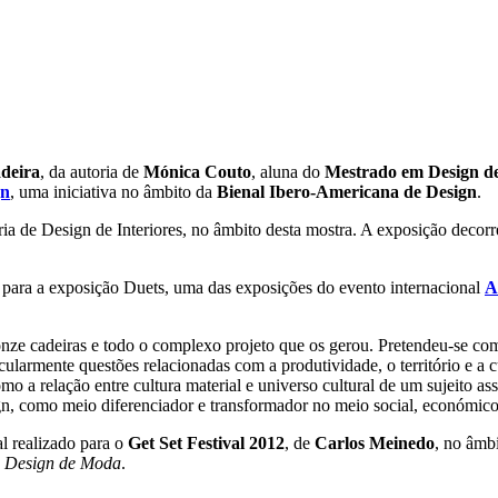
deira
, da autoria de
Mónica Couto
, aluna do
Mestrado em Design d
gn
, uma iniciativa no âmbito da
Bienal Ibero-Americana de Design
.
ia de Design de Interiores, no âmbito desta mostra. A exposição decor
a para a exposição Duets, uma das exposições do evento internacional
A
onze cadeiras e todo o complexo projeto que os gerou. Pretendeu-se co
ularmente questões relacionadas com a produtividade, o território e a c
mo a relação entre cultura material e universo cultural de um sujeito as
ign, como meio diferenciador e transformador no meio social, económico
al realizado para o
Get Set Festival 2012
, de
Carlos Meinedo
, no âmb
m Design de Moda
.