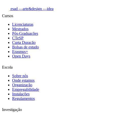
esad
—arte&design
—idea
Cursos
Licenciaturas
Mestrados
Pós-Graduações
CTeSP
Curta Duração
Bolsas de estudo
Erasmus+
Open Days
Escola
Sobre nós
Onde estamos
Organização
Empregabilidade
Instalações
Regulamentos
Investigação