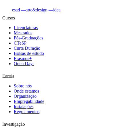
esad
—arte&design
—idea
Cursos
Licenciaturas
Mestrados
Pós-Graduações
CTeSP
Curta Duração
Bolsas de estudo
Erasmus+
Open Days
Escola
Sobre nós
Onde estamos
Organização
Empregabilidade
Instalações
Regulamentos
Investigação