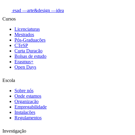
esad
—arte&design
—idea
Cursos
Licenciaturas
Mestrados
Pós-Graduações
CTeSP
Curta Duração
Bolsas de estudo
Erasmus+
Open Days
Escola
Sobre nós
Onde estamos
Organização
Empregabilidade
Instalações
Regulamentos
Investigação