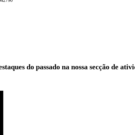
7642790
estaques do passado
na nossa secção de ativ