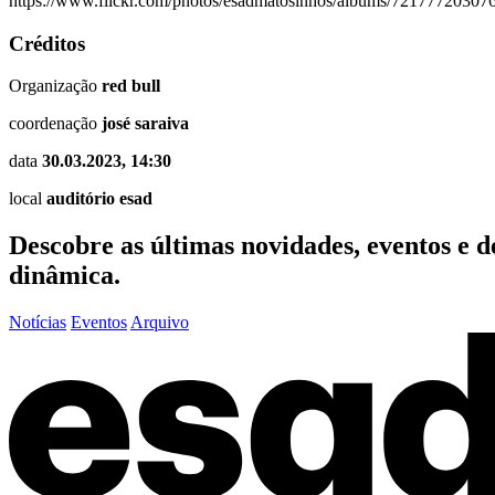
https://www.flickr.com/photos/esadmatosinhos/albums/7217772030
Créditos
Organização
red bull
coordenação
josé saraiva
data
30.03.2023, 14:30
local
auditório esad
Descobre as últimas
novidades
,
eventos
e
d
dinâmica.
Notícias
Eventos
Arquivo