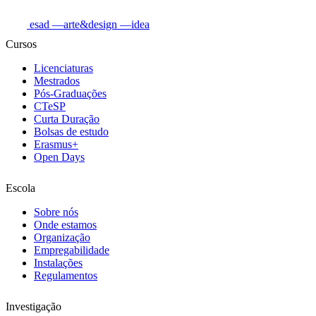
esad
—arte&design
—idea
Cursos
Licenciaturas
Mestrados
Pós-Graduações
CTeSP
Curta Duração
Bolsas de estudo
Erasmus+
Open Days
Escola
Sobre nós
Onde estamos
Organização
Empregabilidade
Instalações
Regulamentos
Investigação