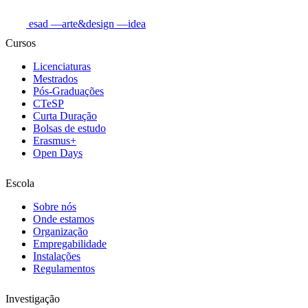
esad
—arte&design
—idea
Cursos
Licenciaturas
Mestrados
Pós-Graduações
CTeSP
Curta Duração
Bolsas de estudo
Erasmus+
Open Days
Escola
Sobre nós
Onde estamos
Organização
Empregabilidade
Instalações
Regulamentos
Investigação