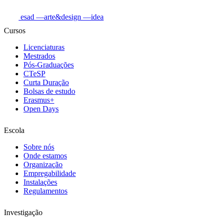
esad
—arte&design
—idea
Cursos
Licenciaturas
Mestrados
Pós-Graduações
CTeSP
Curta Duração
Bolsas de estudo
Erasmus+
Open Days
Escola
Sobre nós
Onde estamos
Organização
Empregabilidade
Instalações
Regulamentos
Investigação