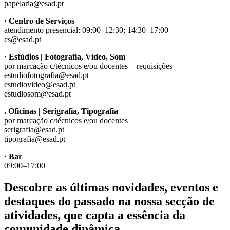
papelaria@esad.pt
· Centro de Serviços
atendimento presencial: 09:00–12:30; 14:30–17:00
cs@esad.pt
· Estúdios | Fotografia, Vídeo, Som
por marcação c/técnicos e/ou docentes + requisições
estudiofotografia@esad.pt
estudiovideo@esad.pt
estudiosom@esad.pt
. Oficinas | Serigrafia, Tipografia
por marcação c/técnicos e/ou docentes
serigrafia@esad.pt
tipografia@esad.pt
· Bar
09:00–17:00
Descobre as últimas
novidades
,
eventos
e
destaques do passado
na nossa secção de
atividades, que capta a essência da
comunidade dinâmica.