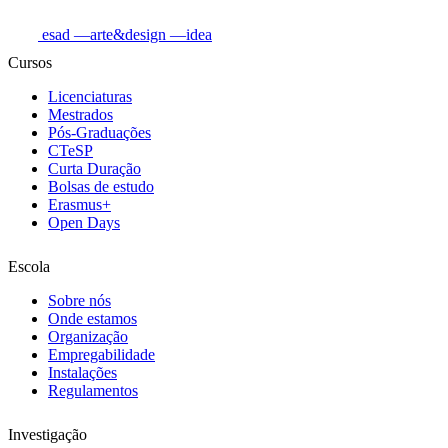
esad
—arte&design
—idea
Cursos
Licenciaturas
Mestrados
Pós-Graduações
CTeSP
Curta Duração
Bolsas de estudo
Erasmus+
Open Days
Escola
Sobre nós
Onde estamos
Organização
Empregabilidade
Instalações
Regulamentos
Investigação