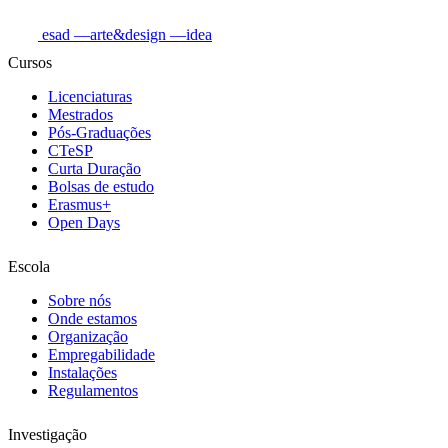
esad
—arte&design
—idea
Cursos
Licenciaturas
Mestrados
Pós-Graduações
CTeSP
Curta Duração
Bolsas de estudo
Erasmus+
Open Days
Escola
Sobre nós
Onde estamos
Organização
Empregabilidade
Instalações
Regulamentos
Investigação