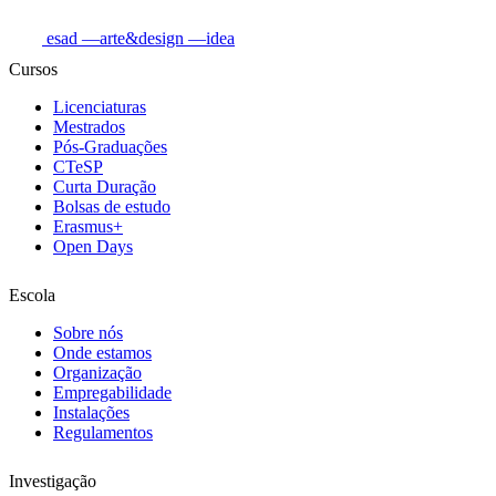
esad
—arte&design
—idea
Cursos
Licenciaturas
Mestrados
Pós-Graduações
CTeSP
Curta Duração
Bolsas de estudo
Erasmus+
Open Days
Escola
Sobre nós
Onde estamos
Organização
Empregabilidade
Instalações
Regulamentos
Investigação