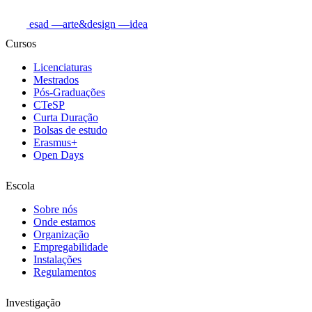
esad
—arte&design
—idea
Cursos
Licenciaturas
Mestrados
Pós-Graduações
CTeSP
Curta Duração
Bolsas de estudo
Erasmus+
Open Days
Escola
Sobre nós
Onde estamos
Organização
Empregabilidade
Instalações
Regulamentos
Investigação