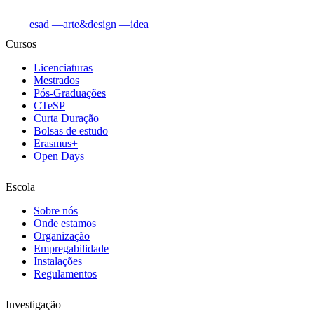
esad
—arte&design
—idea
Cursos
Licenciaturas
Mestrados
Pós-Graduações
CTeSP
Curta Duração
Bolsas de estudo
Erasmus+
Open Days
Escola
Sobre nós
Onde estamos
Organização
Empregabilidade
Instalações
Regulamentos
Investigação