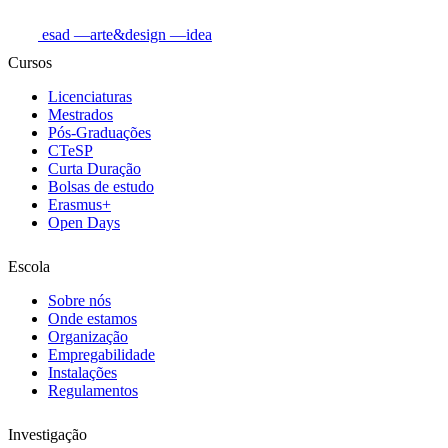
esad
—arte&design
—idea
Cursos
Licenciaturas
Mestrados
Pós-Graduações
CTeSP
Curta Duração
Bolsas de estudo
Erasmus+
Open Days
Escola
Sobre nós
Onde estamos
Organização
Empregabilidade
Instalações
Regulamentos
Investigação