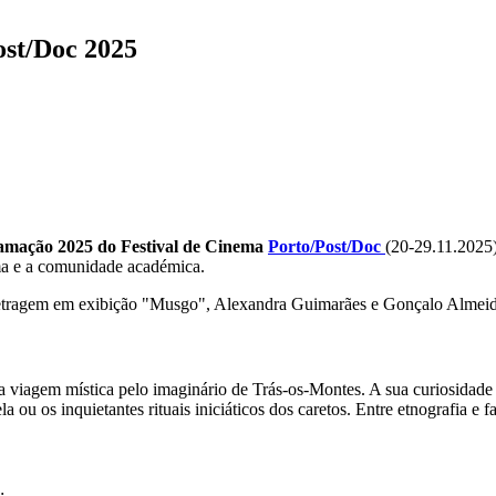
st/Doc 2025
amação 2025 do Festival de Cinema
Porto/Post/Doc
(20-29.11.2025
ema e a comunidade académica.
-metragem em exibição "Musgo", Alexandra Guimarães e Gonçalo Almeid
 viagem mística pelo imaginário de Trás-os-Montes. A sua curiosidade g
ou os inquietantes rituais iniciáticos dos caretos. Entre etnografia e f
;