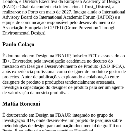
London, é Diretora Executiva da European Academy of Design
(EAD) e Chair da conferência internacional Trust_Distrust, a
realizar-se no Porto em maio de 2027. Integra ainda o International
Advisory Board do International Academic Forum (IAFOR) e a
equipa de comunicação responsável pelo desenvolvimento da
Associação Europeia de CPTED (Crime Prevention Through
Environmental Design).
Paulo Colaço
É doutorando em Design na FBAUP, bolseiro FCT e associado ao
ID+. Enveredou pela investigação académica no decurso do
mestrado em Design e Desenvolvimento de Produto (ESD-IPCA),
após experiência profissional como designer de produto e gestor de
projectos. Autor de publicações explorando a colaboração entre
designers de produto e produções tendencialmente artesanais,
investiga a capacitação do designer de produto para ser um agente
de valorização da mestria produtiva.
Mattia Ronconi
É doutorando em Design na FBAUP, integrado no grupo de
investigação ID+, onde desenvolve um projeto de pesquisa sobre
metodologias de design para animação documental de graffiti no
Porto. É co‐editor do número temático “Inscribed