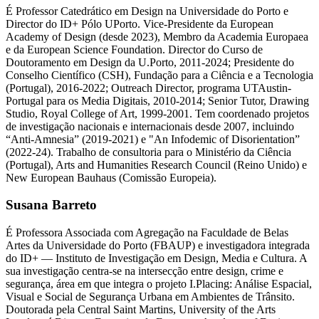
É Professor Catedrático em Design na Universidade do Porto e
Director do ID+ Pólo UPorto. Vice-Presidente da European
Academy of Design (desde 2023), Membro da Academia Europaea
e da European Science Foundation. Director do Curso de
Doutoramento em Design da U.Porto, 2011-2024; Presidente do
Conselho Científico (CSH), Fundação para a Ciência e a Tecnologia
(Portugal), 2016-2022; Outreach Director, programa UTAustin-
Portugal para os Media Digitais, 2010-2014; Senior Tutor, Drawing
Studio, Royal College of Art, 1999-2001. Tem coordenado projetos
de investigação nacionais e internacionais desde 2007, incluindo
“Anti-Amnesia” (2019-2021) e "An Infodemic of Disorientation”
(2022-24). Trabalho de consultoria para o Ministério da Ciência
(Portugal), Arts and Humanities Research Council (Reino Unido) e
New European Bauhaus (Comissão Europeia).
Susana Barreto
É Professora Associada com Agregação na Faculdade de Belas
Artes da Universidade do Porto (FBAUP) e investigadora integrada
do ID+ — Instituto de Investigação em Design, Media e Cultura. A
sua investigação centra-se na intersecção entre design, crime e
segurança, área em que integra o projeto I.Placing: Análise Espacial,
Visual e Social de Segurança Urbana em Ambientes de Trânsito.
Doutorada pela Central Saint Martins, University of the Arts