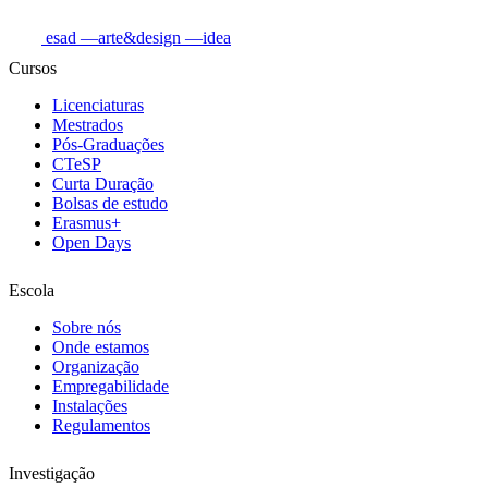
esad
—arte&design
—idea
Cursos
Licenciaturas
Mestrados
Pós-Graduações
CTeSP
Curta Duração
Bolsas de estudo
Erasmus+
Open Days
Escola
Sobre nós
Onde estamos
Organização
Empregabilidade
Instalações
Regulamentos
Investigação