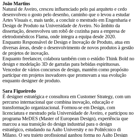
João Martins
Natural de Aveiro, cresceu influenciado pelo pai arquiteto e cedo
desenvolveu o gosto pelo desenho, caminho que o levou a estudar
Artes Visuais e, mais tarde, a concluir o mestrado em Engenharia e
Design de Produto na Universidade de Aveiro. No âmbito da
dissertação, desenvolveu um robô de cozinha para a empresa de
eletrodomésticos Flama, onde integra a equipa desde 2020.
Enquanto Responsável de Design e Inovação de Produto, atua em
diversas áreas, desde o desenvolvimento de novos produtos à gestão
de projetos de inovação.
Enquanto freelancer, colabora também com o estúdio Think Bold no
design e modelação 3D de garrafas para bebidas espirituosas.
Vencedor de vários concursos de design, mantém como propósito
participar em projetos inovadores que promovam a sua evolução
enquanto designer de produto.
Sara Figueiredo
É designer estratégica e consultora em Customer Strategy, com um
percurso internacional que combina inovação, educação e
transformação organizacional. Formou-se em Design, com
licenciatura e mestrado pela Universidade de Aveiro, e participou no
programa MeDES (Master of European Design), experiência que
marcou a sua transição do design industrial para o design
estratégico, estudando na Aalto University e no Politécnico di
Milano. O seu trajeto profissional ganhou forma no Aalto Design