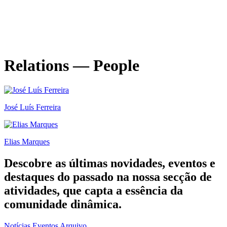
Ciclo de Conversas entre Escolas de Design
30.10.2025
—
26.11.2026
Relations — People
José Luís Ferreira
Elias Marques
Descobre as últimas
novidades
,
eventos
e
destaques do passado
na nossa secção de
atividades, que capta a essência da
comunidade dinâmica.
Notícias
Eventos
Arquivo