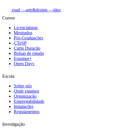
esad
—arte&design
—idea
Cursos
Licenciaturas
Mestrados
Pós-Graduações
CTeSP
Curta Duração
Bolsas de estudo
Erasmus+
Open Days
Escola
Sobre nós
Onde estamos
Organização
Empregabilidade
Instalações
Regulamentos
Investigação