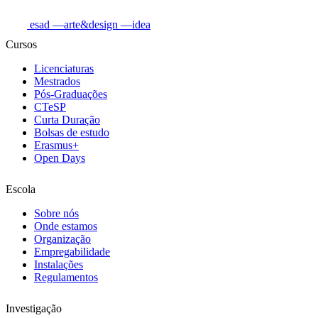
esad
—arte&design
—idea
Cursos
Licenciaturas
Mestrados
Pós-Graduações
CTeSP
Curta Duração
Bolsas de estudo
Erasmus+
Open Days
Escola
Sobre nós
Onde estamos
Organização
Empregabilidade
Instalações
Regulamentos
Investigação