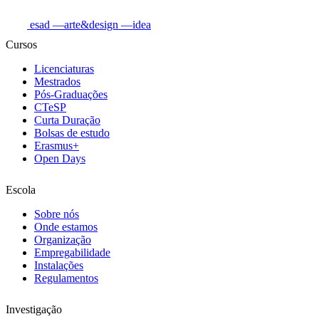
esad
—arte&design
—idea
Cursos
Licenciaturas
Mestrados
Pós-Graduações
CTeSP
Curta Duração
Bolsas de estudo
Erasmus+
Open Days
Escola
Sobre nós
Onde estamos
Organização
Empregabilidade
Instalações
Regulamentos
Investigação