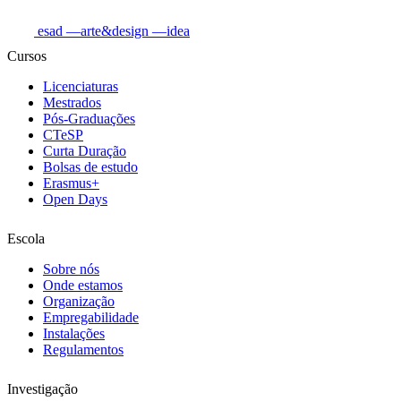
esad
—arte&design
—idea
Cursos
Licenciaturas
Mestrados
Pós-Graduações
CTeSP
Curta Duração
Bolsas de estudo
Erasmus+
Open Days
Escola
Sobre nós
Onde estamos
Organização
Empregabilidade
Instalações
Regulamentos
Investigação