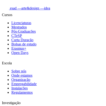
esad
—arte&design
—idea
Cursos
Licenciaturas
Mestrados
Pós-Graduações
CTeSP
Curta Duração
Bolsas de estudo
Erasmus+
Open Days
Escola
Sobre nós
Onde estamos
Organização
Empregabilidade
Instalações
Regulamentos
Investigação