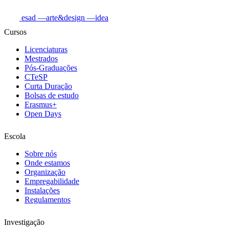
esad
—arte&design
—idea
Cursos
Licenciaturas
Mestrados
Pós-Graduações
CTeSP
Curta Duração
Bolsas de estudo
Erasmus+
Open Days
Escola
Sobre nós
Onde estamos
Organização
Empregabilidade
Instalações
Regulamentos
Investigação