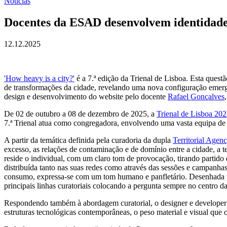
Notícias
Docentes da ESAD desenvolvem identidade 
12.12.2025
'How heavy is a city?'
é a 7.ª edição da Trienal de Lisboa. Esta ques
de transformações da cidade, revelando uma nova configuração emerg
design e desenvolvimento do website pelo docente
Rafael Gonçalves
De 02 de outubro a 08 de dezembro de 2025, a
Trienal de Lisboa 20
7.ª Trienal atua como congregadora, envolvendo uma vasta equipa de fi
A partir da temática definida pela curadoria da dupla
Territorial Agen
excesso, as relações de contaminação e de domínio entre a cidade, a t
reside o individual, com um claro tom de provocação, tirando partido 
distribuída tanto nas suas redes como através das sessões e campanhas 
consumo, expressa-se com um tom humano e panfletário. Desenhada par
principais linhas curatoriais colocando a pergunta sempre no centro da
Respondendo também à abordagem curatorial, o designer e developer R
estruturas tecnológicas contemporâneas, o peso material e visual que