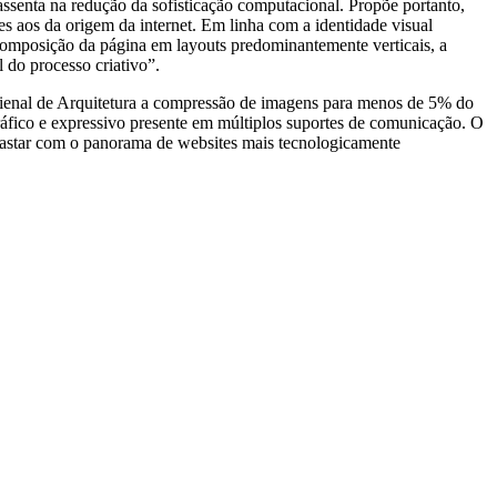
ssenta na redução da sofisticação computacional. Propõe portanto,
s aos da origem da internet. Em linha com a identidade visual
 composição da página em layouts predominantemente verticais, a
 do processo criativo”.
rienal de Arquitetura a compressão de imagens para menos de 5% do
ráfico e expressivo presente em múltiplos suportes de comunicação. O
ntrastar com o panorama de websites mais tecnologicamente