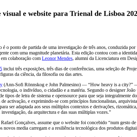
visual e website para Trienal de Lisboa 20
tão é o ponto de partida de uma investigação de três anos, conduzida p
ente com uma magnitude planetária. Esta edição contou com a identid
, em colaboração com
Leonor Mendes
, alumni da Licenciatura em De
25
inclui três exposições, três dias de conferências, uma seleção de Pro
guras da ciência, da filosofia ou das artes.
cy
(Ann-Sofi Rönnskog e John Palmesino) — “How heavy is a city?” — a
ecnologia, o indivíduo, o cidadão e a matéria. Segundo o designer João 
de tipos de letra de sistema e opensource para que seja integralmente d
de activação, e exprimindo-se com princípios funcionalistas, arquivistas
a ser adaptada aos seus múltiplos contextos e derivações, rizomática
 investigação, da arquitectura e das suas múltiplas vozes.”
afael Gonçalves, assume que o website foi concebido “num gesto de des
 os novos media carregam e a resiliência tecnológica dos produtos digit