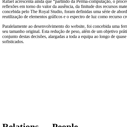
Rafael acrescenta ainda que “partindo da Perma-computação, o proces
reflexões em torno do valor da ausência, da finitude dos recursos ma
concebida pelo The Royal Studio, foram definidas uma série de aborda
reutilização de elementos gráficos e o espectro de luz como recurso 
Paralelamente ao desenvolvimento do website, foi concebida uma fer
seu tamanho original. Esta redução de peso, além de um objetivo prát
conjunto destas decisões, alargadas a toda a equipa ao longo de quase
sofisticados.
Relations — People