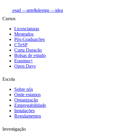
esad
—arte&design
—idea
Cursos
Licenciaturas
Mestrados
Pós-Graduações
CTeSP
Curta Duração
Bolsas de estudo
Erasmus+
Open Days
Escola
Sobre nós
Onde estamos
Organização
Empregabilidade
Instalações
Regulamentos
Investigação