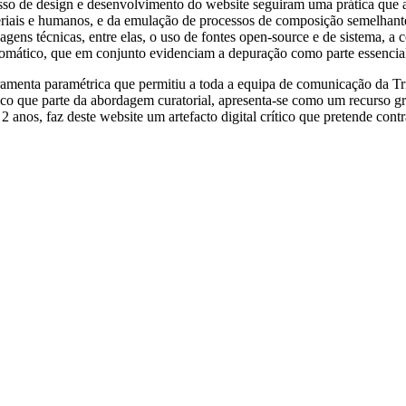
so de design e desenvolvimento do website seguiram uma prática que a
teriais e humanos, e da emulação de processos de composição semelhante
gens técnicas, entre elas, o uso de fontes open-source e de sistema, a
cromático, que em conjunto evidenciam a depuração como parte essencial
ramenta paramétrica que permitiu a toda a equipa de comunicação da T
ico que parte da abordagem curatorial, apresenta-se como um recurso g
 2 anos, faz deste website um artefacto digital crítico que pretende co