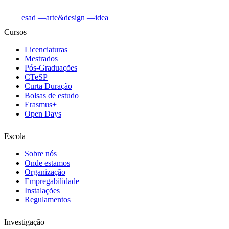
esad
—arte&design
—idea
Cursos
Licenciaturas
Mestrados
Pós-Graduações
CTeSP
Curta Duração
Bolsas de estudo
Erasmus+
Open Days
Escola
Sobre nós
Onde estamos
Organização
Empregabilidade
Instalações
Regulamentos
Investigação