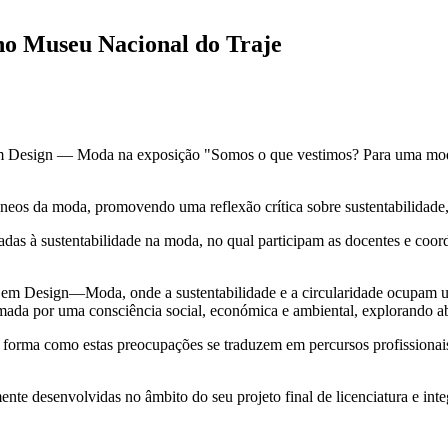
 no Museu Nacional do Traje
a em Design — Moda na exposição "Somos o que vestimos? Para uma mod
râneos da moda, promovendo uma reflexão crítica sobre sustentabilidad
adas à sustentabilidade na moda, no qual participam as docentes e c
a em Design—Moda, onde a sustentabilidade e a circularidade ocupam um
rmada por uma consciência social, económica e ambiental, explorando a
a forma como estas preocupações se traduzem em percursos profissionais
nte desenvolvidas no âmbito do seu projeto final de licenciatura e integ