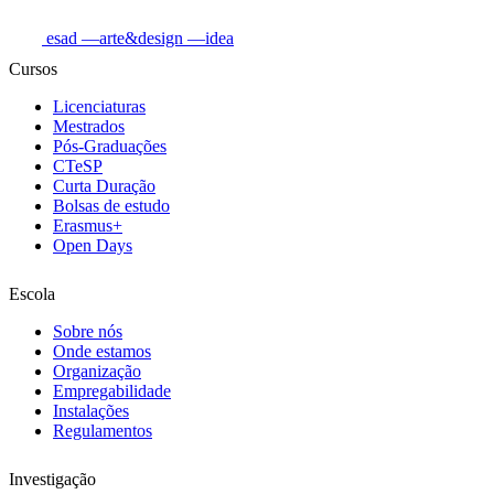
esad
—arte&design
—idea
Cursos
Licenciaturas
Mestrados
Pós-Graduações
CTeSP
Curta Duração
Bolsas de estudo
Erasmus+
Open Days
Escola
Sobre nós
Onde estamos
Organização
Empregabilidade
Instalações
Regulamentos
Investigação