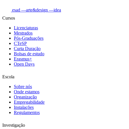
esad
—arte&design
—idea
Cursos
Licenciaturas
Mestrados
Pós-Graduações
CTeSP
Curta Duração
Bolsas de estudo
Erasmus+
Open Days
Escola
Sobre nós
Onde estamos
Organização
Empregabilidade
Instalações
Regulamentos
Investigação