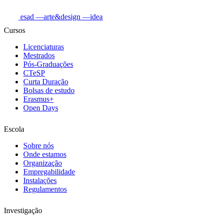
esad
—arte&design
—idea
Cursos
Licenciaturas
Mestrados
Pós-Graduações
CTeSP
Curta Duração
Bolsas de estudo
Erasmus+
Open Days
Escola
Sobre nós
Onde estamos
Organização
Empregabilidade
Instalações
Regulamentos
Investigação