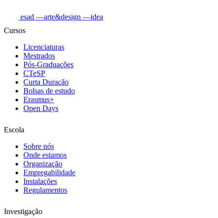
esad
—arte&design
—idea
Cursos
Licenciaturas
Mestrados
Pós-Graduações
CTeSP
Curta Duração
Bolsas de estudo
Erasmus+
Open Days
Escola
Sobre nós
Onde estamos
Organização
Empregabilidade
Instalações
Regulamentos
Investigação