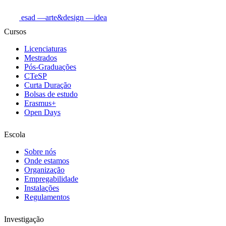
esad
—arte&design
—idea
Cursos
Licenciaturas
Mestrados
Pós-Graduações
CTeSP
Curta Duração
Bolsas de estudo
Erasmus+
Open Days
Escola
Sobre nós
Onde estamos
Organização
Empregabilidade
Instalações
Regulamentos
Investigação