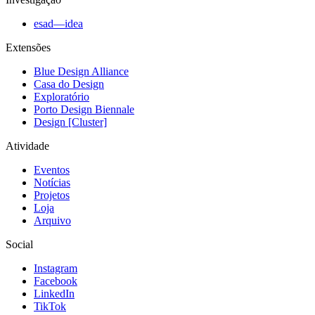
esad—idea
Extensões
Blue Design Alliance
Casa do Design
Exploratório
Porto Design Biennale
Design [Cluster]
Atividade
Eventos
Notícias
Projetos
Loja
Arquivo
Social
Instagram
Facebook
LinkedIn
TikTok