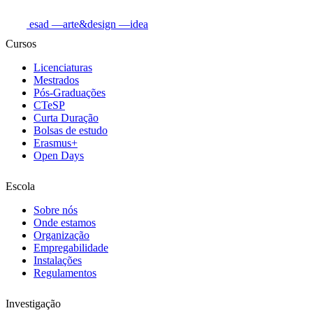
esad
—arte&design
—idea
Cursos
Licenciaturas
Mestrados
Pós-Graduações
CTeSP
Curta Duração
Bolsas de estudo
Erasmus+
Open Days
Escola
Sobre nós
Onde estamos
Organização
Empregabilidade
Instalações
Regulamentos
Investigação