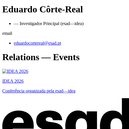
Eduardo Côrte-Real
— Investigador Principal (esad—idea)
email
eduardocortereal@esad.pt
Relations — Events
IDEA 2026
Conferência organizada pela esad—idea