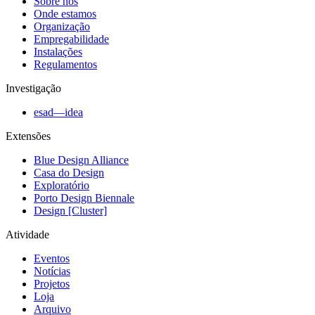
Sobre nós
Onde estamos
Organização
Empregabilidade
Instalações
Regulamentos
Investigação
esad—idea
Extensões
Blue Design Alliance
Casa do Design
Exploratório
Porto Design Biennale
Design [Cluster]
Atividade
Eventos
Notícias
Projetos
Loja
Arquivo