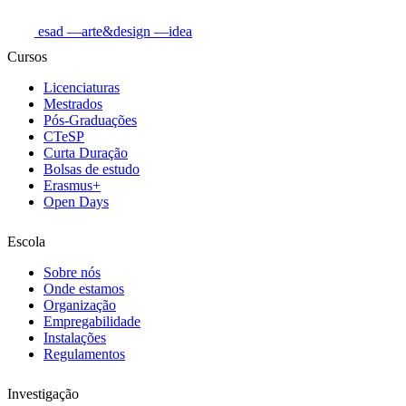
esad
—arte&design
—idea
Cursos
Licenciaturas
Mestrados
Pós-Graduações
CTeSP
Curta Duração
Bolsas de estudo
Erasmus+
Open Days
Escola
Sobre nós
Onde estamos
Organização
Empregabilidade
Instalações
Regulamentos
Investigação