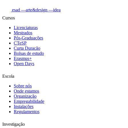
esad
—arte&design
—idea
Cursos
Licenciaturas
Mestrados
Pós-Graduações
CTeSP
Curta Duração
Bolsas de estudo
Erasmus+
Open Days
Escola
Sobre nós
Onde estamos
Organização
Empregabilidade
Instalações
Regulamentos
Investigação