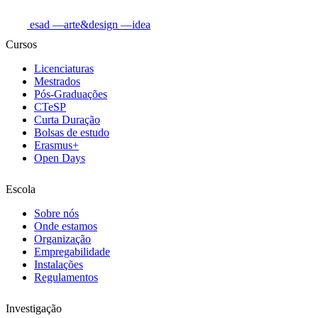
esad
—arte&design
—idea
Cursos
Licenciaturas
Mestrados
Pós-Graduações
CTeSP
Curta Duração
Bolsas de estudo
Erasmus+
Open Days
Escola
Sobre nós
Onde estamos
Organização
Empregabilidade
Instalações
Regulamentos
Investigação