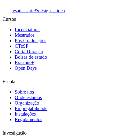
esad
—arte&design
—idea
Cursos
Licenciaturas
Mestrados
Pós-Graduações
CTeSP
Curta Duração
Bolsas de estudo
Erasmus+
Open Days
Escola
Sobre nós
Onde estamos
Organização
Empregabilidade
Instalações
Regulamentos
Investigação