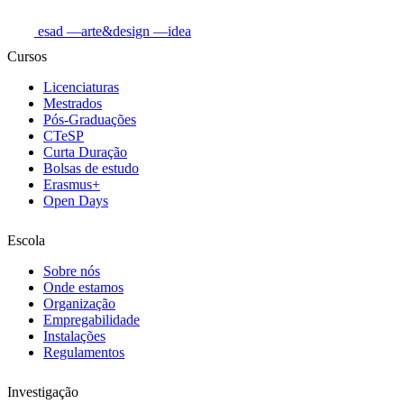
esad
—arte&design
—idea
Cursos
Licenciaturas
Mestrados
Pós-Graduações
CTeSP
Curta Duração
Bolsas de estudo
Erasmus+
Open Days
Escola
Sobre nós
Onde estamos
Organização
Empregabilidade
Instalações
Regulamentos
Investigação