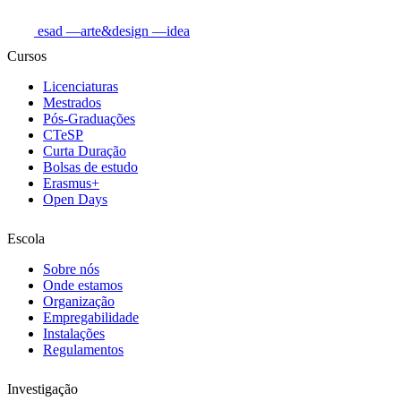
esad
—arte&design
—idea
Cursos
Licenciaturas
Mestrados
Pós-Graduações
CTeSP
Curta Duração
Bolsas de estudo
Erasmus+
Open Days
Escola
Sobre nós
Onde estamos
Organização
Empregabilidade
Instalações
Regulamentos
Investigação