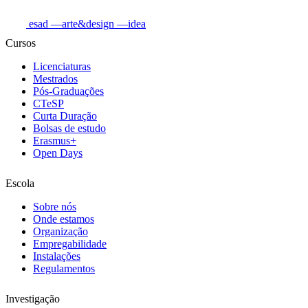
esad
—arte&design
—idea
Cursos
Licenciaturas
Mestrados
Pós-Graduações
CTeSP
Curta Duração
Bolsas de estudo
Erasmus+
Open Days
Escola
Sobre nós
Onde estamos
Organização
Empregabilidade
Instalações
Regulamentos
Investigação