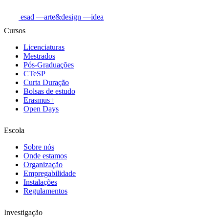
esad
—arte&design
—idea
Cursos
Licenciaturas
Mestrados
Pós-Graduações
CTeSP
Curta Duração
Bolsas de estudo
Erasmus+
Open Days
Escola
Sobre nós
Onde estamos
Organização
Empregabilidade
Instalações
Regulamentos
Investigação