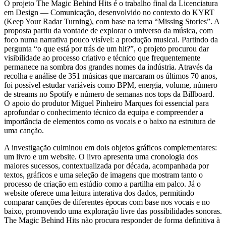
O projeto The Magic Behind Hits é o trabalho final da Licenciatura
em Design — Comunicação, desenvolvido no contexto do KYRT
(Keep Your Radar Turning), com base na tema “Missing Stories”. A
proposta partiu da vontade de explorar o universo da música, com
foco numa narrativa pouco visível: a produção musical. Partindo da
pergunta “o que está por trás de um hit?”, o projeto procurou dar
visibilidade ao processo criativo e técnico que frequentemente
permanece na sombra dos grandes nomes da indústria. Através da
recolha e análise de 351 músicas que marcaram os últimos 70 anos,
foi possível estudar variáveis como BPM, energia, volume, número
de streams no Spotify e número de semanas nos tops da Billboard.
O apoio do produtor Miguel Pinheiro Marques foi essencial para
aprofundar o conhecimento técnico da equipa e compreender a
importância de elementos como os vocais e o baixo na estrutura de
uma canção.
A investigação culminou em dois objetos gráficos complementares:
um livro e um website. O livro apresenta uma cronologia dos
maiores sucessos, contextualizada por década, acompanhada por
textos, gráficos e uma seleção de imagens que mostram tanto o
processo de criação em estúdio como a partilha em palco. Já o
website oferece uma leitura interativa dos dados, permitindo
comparar canções de diferentes épocas com base nos vocais e no
baixo, promovendo uma exploração livre das possibilidades sonoras.
The Magic Behind Hits não procura responder de forma definitiva à