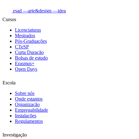
esad
—arte&design
—idea
Cursos
Licenciaturas
Mestrados
Pós-Graduações
CTeSP
Curta Duração
Bolsas de estudo
Erasmus+
Open Days
Escola
Sobre nós
Onde estamos
Organização
Empregabilidade
Instalações
Regulamentos
Investigação