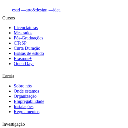
esad
—arte&design
—idea
Cursos
Licenciaturas
Mestrados
Pós-Graduações
CTeSP
Curta Duração
Bolsas de estudo
Erasmus+
Open Days
Escola
Sobre nós
Onde estamos
Organização
Empregabilidade
Instalações
Regulamentos
Investigação