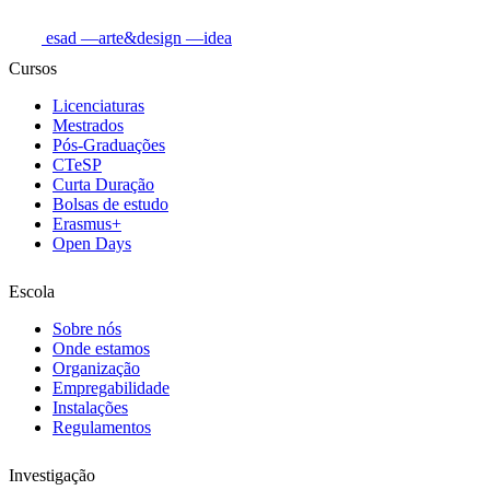
esad
—arte&design
—idea
Cursos
Licenciaturas
Mestrados
Pós-Graduações
CTeSP
Curta Duração
Bolsas de estudo
Erasmus+
Open Days
Escola
Sobre nós
Onde estamos
Organização
Empregabilidade
Instalações
Regulamentos
Investigação