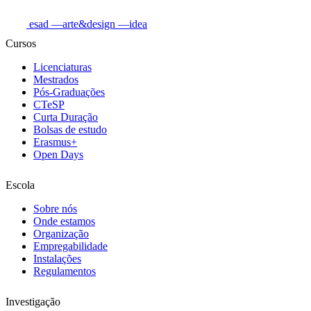
esad
—arte&design
—idea
Cursos
Licenciaturas
Mestrados
Pós-Graduações
CTeSP
Curta Duração
Bolsas de estudo
Erasmus+
Open Days
Escola
Sobre nós
Onde estamos
Organização
Empregabilidade
Instalações
Regulamentos
Investigação