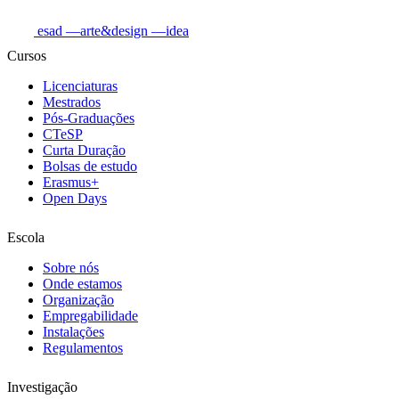
esad
—arte&design
—idea
Cursos
Licenciaturas
Mestrados
Pós-Graduações
CTeSP
Curta Duração
Bolsas de estudo
Erasmus+
Open Days
Escola
Sobre nós
Onde estamos
Organização
Empregabilidade
Instalações
Regulamentos
Investigação