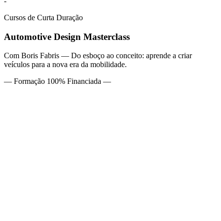
-
Cursos de Curta Duração
Automotive Design Masterclass
Com Boris Fabris — Do esboço ao conceito: aprende a criar
veículos para a nova era da mobilidade.
— Formação 100% Financiada —
Perfil
Créditos
1,5
Duração
12h
Idioma
Inglês