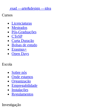
esad
—arte&design
—idea
Cursos
Licenciaturas
Mestrados
Pós-Graduações
CTeSP
Curta Duração
Bolsas de estudo
Erasmus+
Open Days
Escola
Sobre nós
Onde estamos
Organização
Empregabilidade
Instalações
Regulamentos
Investigação