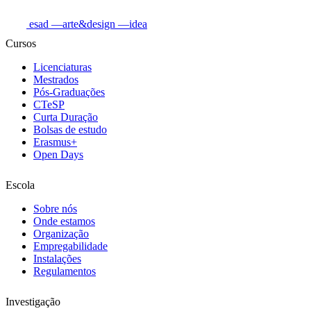
esad
—arte&design
—idea
Cursos
Licenciaturas
Mestrados
Pós-Graduações
CTeSP
Curta Duração
Bolsas de estudo
Erasmus+
Open Days
Escola
Sobre nós
Onde estamos
Organização
Empregabilidade
Instalações
Regulamentos
Investigação