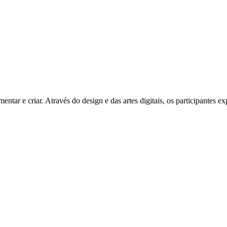
ar e criar. Através do design e das artes digitais, os participantes ex
eamento espacial, a observação, o brainstorming, a prototipagem, a ex
endem fazendo, explorando diferentes materiais e técnicas, trabalhando 
, Vídeo, Moda, Serigrafia, Tipografia e Tecnologias e Materiais tornam
objetos e protótipos, fotografia experimental, narrativas gráficas, aces
 o feedback entre pares.
dos, transformando os espaços da ESAD num local de criação, partilha 