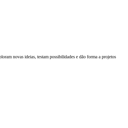
ploram novas ideias, testam possibilidades e dão forma a projetos
perimentação e a apresentação de ideias.
em equipa e desenvolvendo o pensamento criativo, crítico e a
-se espaços de experimentação e descoberta, onde as crianças
sórios de moda em upcycling e experiências sensoriais. O processo
e descoberta.