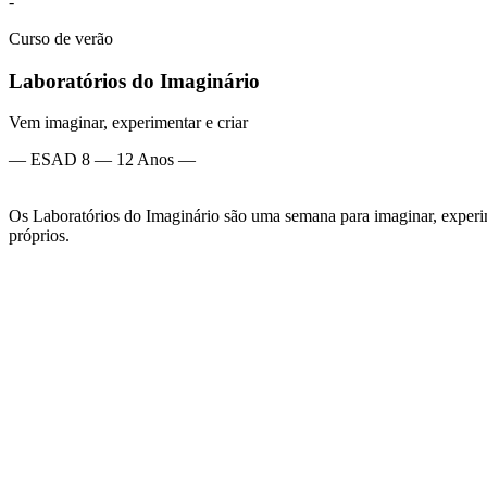
-
Curso de verão
Laboratórios do Imaginário
Vem imaginar, experimentar e criar
— ESAD 8 — 12 Anos —
Os Laboratórios do Imaginário são uma semana para imaginar, experiment
próprios.
Inspirado na metodologia de Design Thinking, o curso promove o plan
Através de metodologias ativas e participativas, os participantes apr
capacidade de resolver problemas. Os laboratórios de Fotografia, Som
desenvolvem projetos próprios e dão forma às suas ideias.
Todos os dias são lançados desafios criativos, incluindo a criação de 
valoriza a experimentação, o erro como ferramenta de aprendizagem e
Durante a semana, os participantes apresentam os projetos desenvolvi