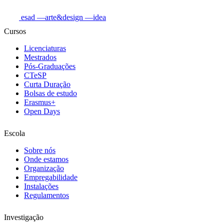
esad
—arte&design
—idea
Cursos
Licenciaturas
Mestrados
Pós-Graduações
CTeSP
Curta Duração
Bolsas de estudo
Erasmus+
Open Days
Escola
Sobre nós
Onde estamos
Organização
Empregabilidade
Instalações
Regulamentos
Investigação